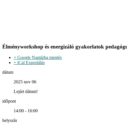
Élményworkshop és energizáló gyakorlatok pedagógu
+ Google Naptárba mentés
+ iCal Exportálás
dátum
2025 nov 06
Lejárt dátum!
időpont
14:00 - 16:00
helyszín