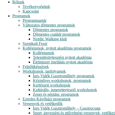
Rólunk
Tevékenységünk
Kapcsolat
Programok
Programnaptár
Változatos díjmentes programok
Díjmentes programok
Díjmentes családi programok
Nordic Walking klub
Szentkult Feszt
Kollégiumok, nyitott akadémia programok
Kollégiumok
Településfejlesztési nyitott akadémia
Élelmiszer önellátás nyitott akadémia
Felnőttképzések
Workshopok, tanfolyamok
Ízes Vidék Gasztroműhely programok
Kézműves workshopok, programok
Kertészeti workshopok
Kultúrális, ismeretterjesztő workshopok
Zenei és néptánc programok
Ezredes Kávéházi programok
Versenyek és vetélkedők
Ízes Vidék Gasztroműhely – Gasztrocsata
Sport, ügyességi és műveltségi versenyek, vetélke