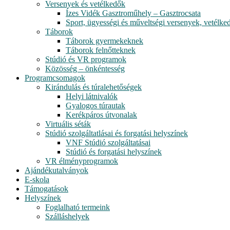
Versenyek és vetélkedők
Ízes Vidék Gasztroműhely – Gasztrocsata
Sport, ügyességi és műveltségi versenyek, vetélke
Táborok
Táborok gyermekeknek
Táborok felnőtteknek
Stúdió és VR programok
Közösség – önkéntesség
Programcsomagok
Kirándulás és túralehetőségek
Helyi látnivalók
Gyalogos túrautak
Kerékpáros útvonalak
Virtuális séták
Stúdió szolgáltatlásai és forgatási helyszínek
VNF Stúdió szolgáltatásai
Stúdió és forgatási helyszínek
VR élményprogramok
Ajándékutalványok
E-skola
Támogatások
Helyszínek
Foglalható termeink
Szálláshelyek