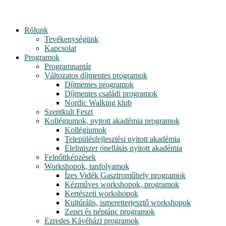
Rólunk
Tevékenységünk
Kapcsolat
Programok
Programnaptár
Változatos díjmentes programok
Díjmentes programok
Díjmentes családi programok
Nordic Walking klub
Szentkult Feszt
Kollégiumok, nyitott akadémia programok
Kollégiumok
Településfejlesztési nyitott akadémia
Élelmiszer önellátás nyitott akadémia
Felnőttképzések
Workshopok, tanfolyamok
Ízes Vidék Gasztroműhely programok
Kézműves workshopok, programok
Kertészeti workshopok
Kultúrális, ismeretterjesztő workshopok
Zenei és néptánc programok
Ezredes Kávéházi programok