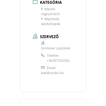
KATEGÓRIA
képzés
regisztráció
képzések,
workshopok
SZERVEZŐ
Drimmer Lászlóné
Telefon
+36307325326
Email
uh.okzso@itak