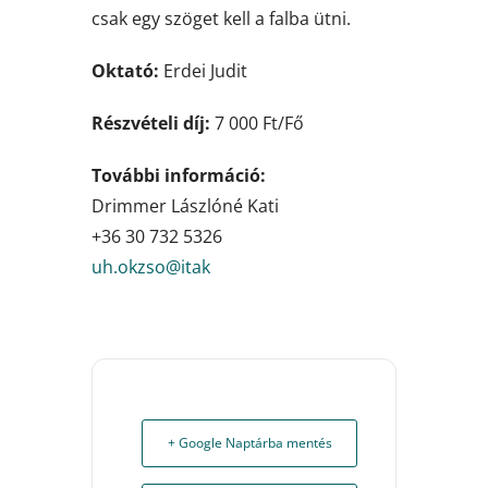
csak egy szöget kell a falba ütni.
Oktató:
Erdei Judit
Részvételi díj:
7 000 Ft/Fő
További információ:
Drimmer Lászlóné Kati
+36 30 732 5326
uh.okzso@itak
+ Google Naptárba mentés