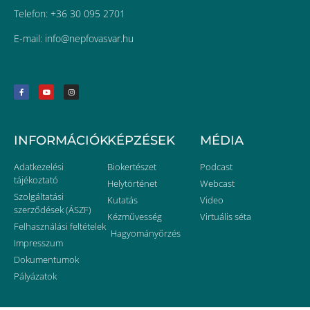
Telefon: +36 30 095 2701
E-mail:
uh.ravsavofpen@ofni
INFORMÁCIÓK
KÉPZÉSEK
MÉDIA
Adatkezelési
Biokertészet
Podcast
tájékoztató
Helytörténet
Webcast
Szolgáltatási
Kutatás
Video
szerződések (ÁSZF)
Kézművesség
Virtuális séta
Felhasználási feltételek
Hagyományőrzés
Impresszum
Dokumentumok
Pályázatok