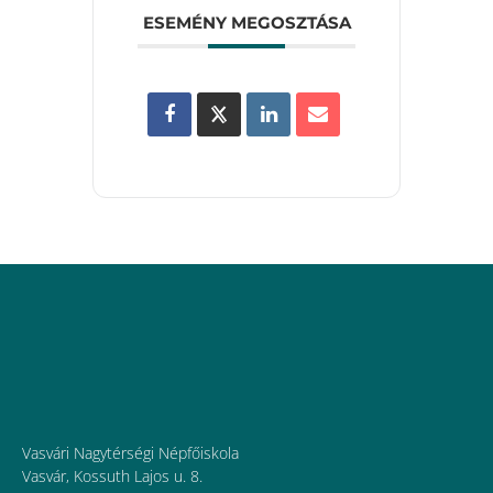
ESEMÉNY MEGOSZTÁSA
Vasvári Nagytérségi Népfőiskola
Vasvár, Kossuth Lajos u. 8.