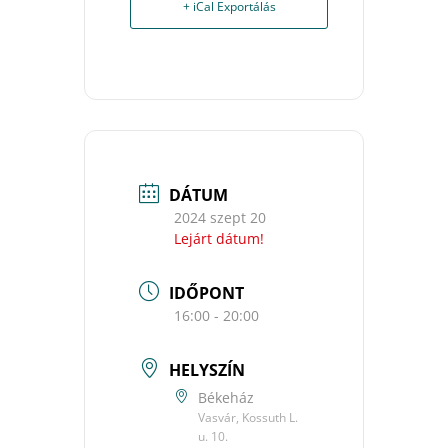
+ iCal Exportálás
DÁTUM
2024 szept 20
Lejárt dátum!
IDŐPONT
16:00 - 20:00
HELYSZÍN
Békeház
Vasvár, Kossuth L.
u. 10.