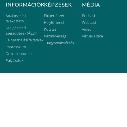
INFORMÁCIÓK
KÉPZÉSEK
MÉDIA
Adatkezelési
Biokertészet
Podcast
tájékoztató
Helytörténet
Webcast
Szolgáltatási
Kutatás
Video
szerződések (ÁSZF)
Kézművesség
Virtuális séta
Felhasználási feltételek
Hagyományőrzés
Impresszum
Dokumentumok
Pályázatok