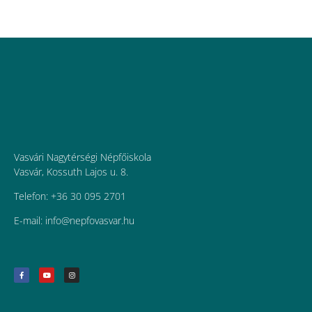
Vasvári Nagytérségi Népfőiskola
Vasvár, Kossuth Lajos u. 8.
Telefon: +36 30 095 2701
E-mail:
uh.ravsavofpen@ofni