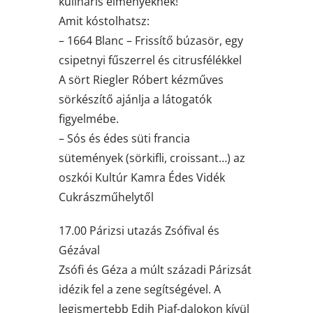
kulináris élményeknek!
Amit kóstolhatsz:
– 1664 Blanc – Frissítő búzasör, egy
csipetnyi fűszerrel és citrusfélékkel
A sört Riegler Róbert kézműves
sörkészítő ajánlja a látogatók
figyelmébe.
– Sós és édes süti francia
sütemények (sörkifli, croissant…) az
oszkói Kultúr Kamra Édes Vidék
Cukrászműhelytől
17.00 Párizsi utazás Zsófival és
Gézával
Zsófi és Géza a múlt századi Párizsát
idézik fel a zene segítségével. A
legismertebb Edih Piaf-dalokon kívül