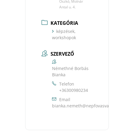
Oszkó, Molnár
Antal u. 4.
KATEGÓRIA
képzések,
workshopok
SZERVEZŐ
Némethné Borbás
Bianka
Telefon
+36300980234
Email
uh.ravsavofpen@htemen.aknaib