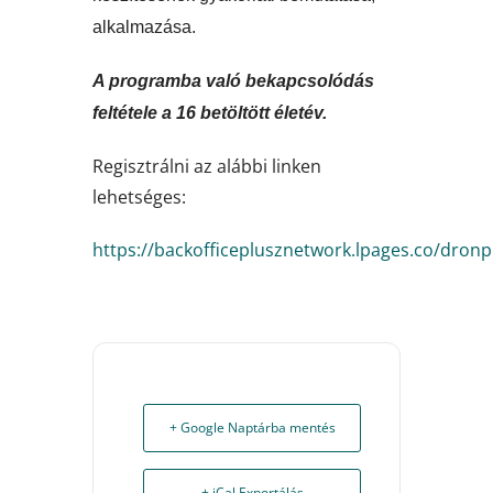
alkalmazása.
A programba való bekapcsolódás
feltétele a 16 betöltött életév.
Regisztrálni az alábbi linken
lehetséges:
https://backofficeplusznetwork.lpages.co/dronpi
+ Google Naptárba mentés
+ iCal Exportálás