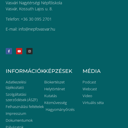
Vasvári Nagytérségi Népfőiskola
Vasvár, Kossuth Lajos u. 8.
Telefon: +36 30 095 2701
E-mail:
uh.ravsavofpen@ofni
INFORMÁCIÓK
KÉPZÉSEK
MÉDIA
Adatkezelési
Biokertészet
Podcast
tájékoztató
Helytörténet
Webcast
Szolgáltatási
Kutatás
Video
szerződések (ÁSZF)
Kézművesség
Virtuális séta
Felhasználási feltételek
Hagyományőrzés
Impresszum
Dokumentumok
Pályázatok