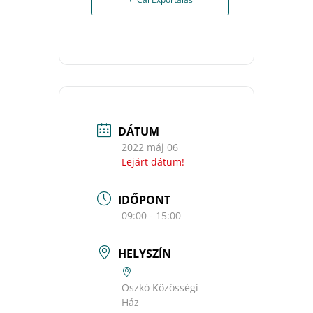
DÁTUM
2022 máj 06
Lejárt dátum!
IDŐPONT
09:00 - 15:00
HELYSZÍN
Oszkó Közösségi
Ház