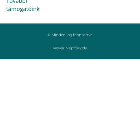
További
támogatóink
© Minden jog fenntartva
Vasvár Népfőiskola