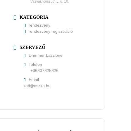
Vasvár, Kossuth L. u. 10.
KATEGÓRIA
rendezvény
rendezvény regisztráció
SZERVEZŐ
Drimmer Lászlóné
Telefon
+36307325326
Email
uh.okzso@itak