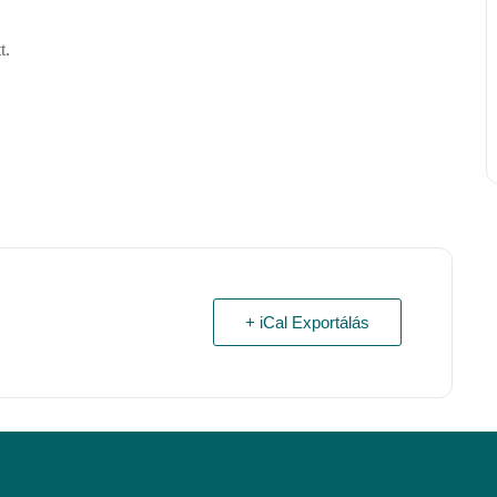
t.
+ iCal Exportálás