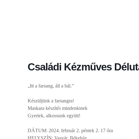
Családi Kézműves Délu
„Itt a farsang, áll a bál.”
Készüljünk a farsangra!
Maskara készítés mindenkinek
Gyertek, alkossunk együtt!
DÁTUM: 2024. február 2. péntek 2. 17 óra
HELYSZÍN: Vasvár, Békeház