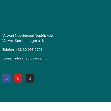
Vasvári Nagytérségi Népfőiskola
Vasvár, Kossuth Lajos u. 8.
Telefon: +36 30 095 2701
E-mail:
uh.ravsavofpen@ofni