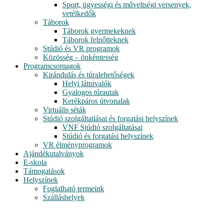
Sport, ügyességi és műveltségi versenyek,
vetélkedők
Táborok
Táborok gyermekeknek
Táborok felnőtteknek
Stúdió és VR programok
Közösség – önkéntesség
Programcsomagok
Kirándulás és túralehetőségek
Helyi látnivalók
Gyalogos túrautak
Kerékpáros útvonalak
Virtuális séták
Stúdió szolgáltatlásai és forgatási helyszínek
VNF Stúdió szolgáltatásai
Stúdió és forgatási helyszínek
VR élményprogramok
Ajándékutalványok
E-skola
Támogatások
Helyszínek
Foglalható termeink
Szálláshelyek