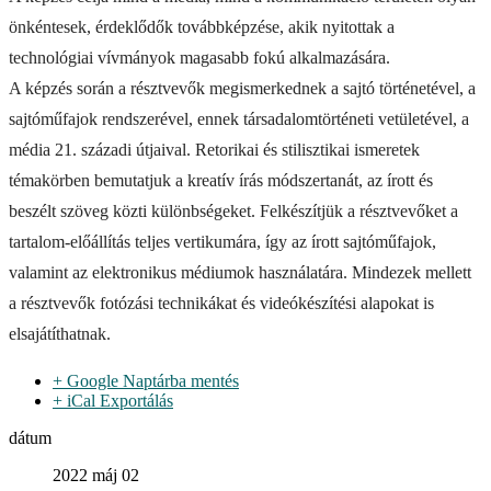
önkéntesek, érdeklődők továbbképzése, akik nyitottak a
technológiai vívmányok magasabb fokú alkalmazására.
A képzés során a résztvevők megismerkednek a sajtó történetével, a
sajtóműfajok rendszerével, ennek társadalomtörténeti vetületével, a
média 21. századi útjaival. Retorikai és stilisztikai ismeretek
témakörben bemutatjuk a kreatív írás módszertanát, az írott és
beszélt szöveg közti különbségeket. Felkészítjük a résztvevőket a
tartalom-előállítás teljes vertikumára, így az írott sajtóműfajok,
valamint az elektronikus médiumok használatára. Mindezek mellett
a résztvevők fotózási technikákat és videókészítési alapokat is
elsajátíthatnak.
+ Google Naptárba mentés
+ iCal Exportálás
dátum
2022 máj 02