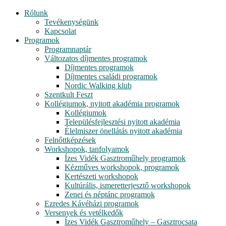
Rólunk
Tevékenységünk
Kapcsolat
Programok
Programnaptár
Változatos díjmentes programok
Díjmentes programok
Díjmentes családi programok
Nordic Walking klub
Szentkult Feszt
Kollégiumok, nyitott akadémia programok
Kollégiumok
Településfejlesztési nyitott akadémia
Élelmiszer önellátás nyitott akadémia
Felnőttképzések
Workshopok, tanfolyamok
Ízes Vidék Gasztroműhely programok
Kézműves workshopok, programok
Kertészeti workshopok
Kultúrális, ismeretterjesztő workshopok
Zenei és néptánc programok
Ezredes Kávéházi programok
Versenyek és vetélkedők
Ízes Vidék Gasztroműhely – Gasztrocsata