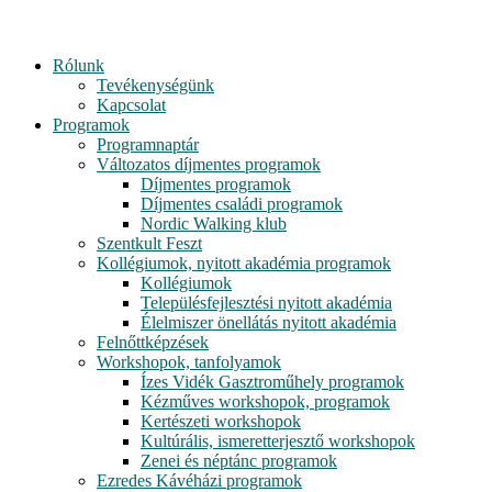
Rólunk
Tevékenységünk
Kapcsolat
Programok
Programnaptár
Változatos díjmentes programok
Díjmentes programok
Díjmentes családi programok
Nordic Walking klub
Szentkult Feszt
Kollégiumok, nyitott akadémia programok
Kollégiumok
Településfejlesztési nyitott akadémia
Élelmiszer önellátás nyitott akadémia
Felnőttképzések
Workshopok, tanfolyamok
Ízes Vidék Gasztroműhely programok
Kézműves workshopok, programok
Kertészeti workshopok
Kultúrális, ismeretterjesztő workshopok
Zenei és néptánc programok
Ezredes Kávéházi programok