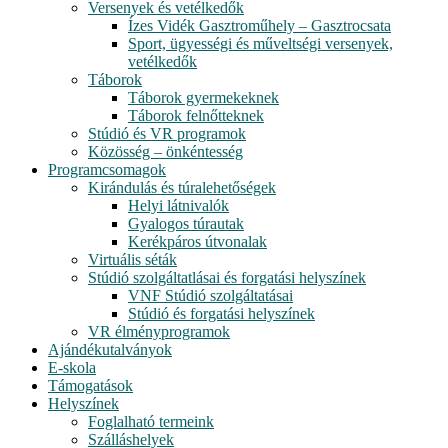
Versenyek és vetélkedők
Ízes Vidék Gasztroműhely – Gasztrocsata
Sport, ügyességi és műveltségi versenyek,
vetélkedők
Táborok
Táborok gyermekeknek
Táborok felnőtteknek
Stúdió és VR programok
Közösség – önkéntesség
Programcsomagok
Kirándulás és túralehetőségek
Helyi látnivalók
Gyalogos túrautak
Kerékpáros útvonalak
Virtuális séták
Stúdió szolgáltatlásai és forgatási helyszínek
VNF Stúdió szolgáltatásai
Stúdió és forgatási helyszínek
VR élményprogramok
Ajándékutalványok
E-skola
Támogatások
Helyszínek
Foglalható termeink
Szálláshelyek