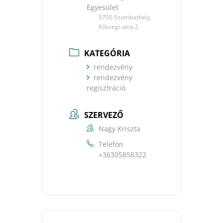
Egyesület
9700 Szombathely,
Kőszegi utca 2.
KATEGÓRIA
rendezvény
rendezvény
regisztráció
SZERVEZŐ
Nagy Kriszta
Telefon
+36305858322