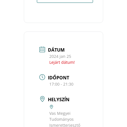
DÁTUM
2024 jan 25
Lejárt dátum!
IDŐPONT
17:00 - 21:30
HELYSZÍN
Vas Megyei
Tudományos
Ismeretterjesztő