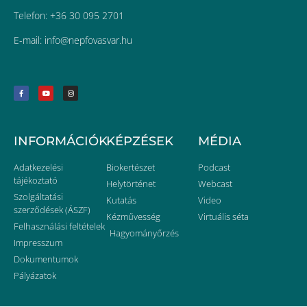
Telefon: +36 30 095 2701
E-mail:
uh.ravsavofpen@ofni
INFORMÁCIÓK
KÉPZÉSEK
MÉDIA
Adatkezelési
Biokertészet
Podcast
tájékoztató
Helytörténet
Webcast
Szolgáltatási
Kutatás
Video
szerződések (ÁSZF)
Kézművesség
Virtuális séta
Felhasználási feltételek
Hagyományőrzés
Impresszum
Dokumentumok
Pályázatok