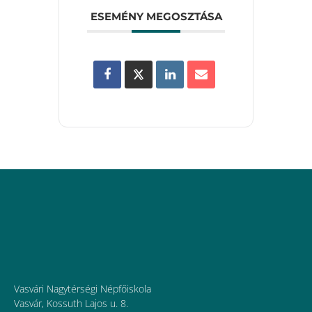
ESEMÉNY MEGOSZTÁSA
Vasvári Nagytérségi Népfőiskola
Vasvár, Kossuth Lajos u. 8.