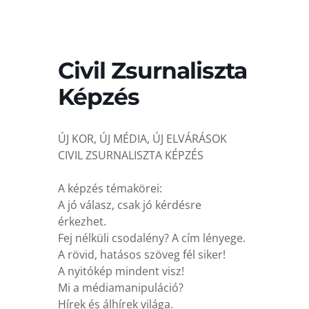
Civil Zsurnaliszta
Képzés
ÚJ KOR, ÚJ MÉDIA, ÚJ ELVÁRÁSOK
CIVIL ZSURNALISZTA KÉPZÉS
A képzés témakörei:
A jó válasz, csak jó kérdésre
érkezhet.
Fej nélküli csodalény? A cím lényege.
A rövid, hatásos szöveg fél siker!
A nyitókép mindent visz!
Mi a médiamanipuláció?
Hírek és álhírek világa.