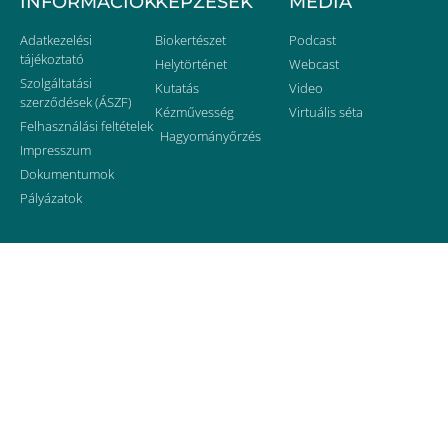
INFORMÁCIÓK
KÉPZÉSEK
MÉDIA
Adatkezelési
Biokertészet
Podcast
tájékoztató
Helytörténet
Webcast
Szolgáltatási
Kutatás
Video
szerződések (ÁSZF)
Kézművesség
Virtuális séta
Felhasználási feltételek
Hagyományőrzés
Impresszum
Dokumentumok
Pályázatok