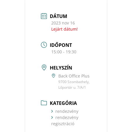
DÁTUM
2023 nov 16
Lejárt dátum!
IDŐPONT
15:00 - 19:30
HELYSZÍN
Back Office Plus
9700 Szombathely,
Lőportár u. 7/A/1
KATEGÓRIA
rendezvény
rendezvény
regisztráció