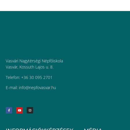
Vasvári Nagytérségi Népfőiskola
Vasvár, Kossuth Lajos u. 8.
Telefon: +36 30 095 2701
E-mail:
uh.ravsavofpen@ofni