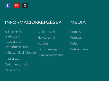
INFORMÁCIÓK
KÉPZÉSEK
MÉDIA
Adatkezelési
Biokertészet
Podcast
tájékoztató
Helytörténet
Webcast
Szolgáltatási
Kutatás
Video
szerződések (ÁSZF)
Kézművesség
Virtuális séta
Felhasználási feltételek
Hagyományőrzés
Impresszum
Dokumentumok
Pályázatok