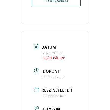
+ iCal Exportálás
DÁTUM
2025 máj 31
Lejárt dátum!
IDŐPONT
09:00 - 12:00
RÉSZTVÉTELI DÍJ
15,000.00HUF
HELYSZÍN