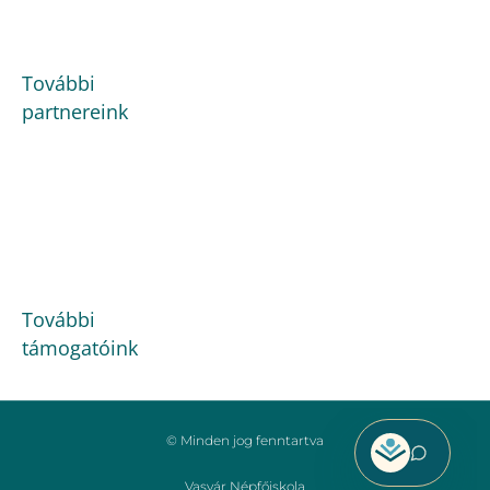
További
partnereink
További
támogatóink
© Minden jog fenntartva
Vasvár Népfőiskola