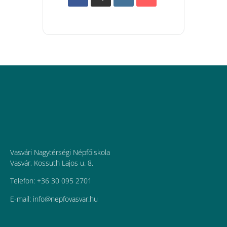
Vasvári Nagytérségi Népfőiskola
Vasvár, Kossuth Lajos u. 8.
Telefon: +36 30 095 2701
E-mail:
uh.ravsavofpen@ofni