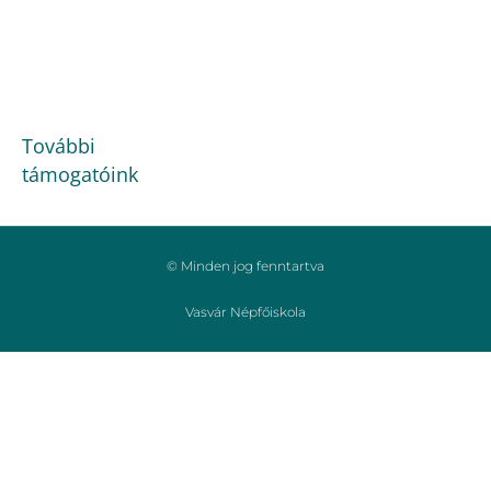
További
támogatóink
© Minden jog fenntartva
Vasvár Népfőiskola