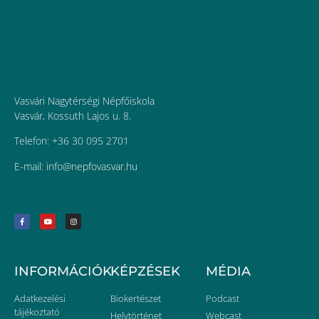
Vasvári Nagytérségi Népfőiskola
Vasvár, Kossuth Lajos u. 8.
Telefon: +36 30 095 2701
E-mail:
uh.ravsavofpen@ofni
INFORMÁCIÓK
KÉPZÉSEK
MÉDIA
Adatkezelési
Biokertészet
Podcast
tájékoztató
Helytörténet
Webcast