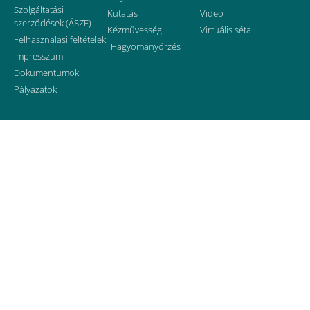
Szolgáltatási
Kutatás
Video
szerződések (ÁSZF)
Kézművesség
Virtuális séta
Felhasználási feltételek
Hagyományőrzés
Impresszum
Dokumentumok
Pályázatok