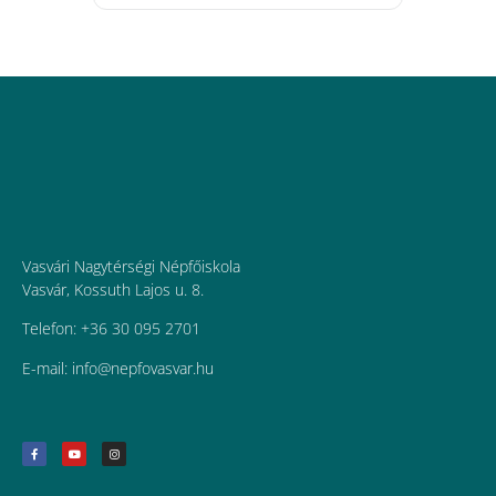
Vasvári Nagytérségi Népfőiskola
Vasvár, Kossuth Lajos u. 8.
Telefon: +36 30 095 2701
E-mail:
uh.ravsavofpen@ofni