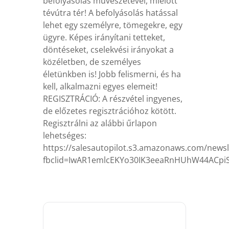
befolyásolás művészetével, mielőtt
tévútra tér! A befolyásolás hatással
lehet egy személyre, tömegekre, egy
ügyre. Képes irányítani tetteket,
döntéseket, cselekvési irányokat a
közéletben, de személyes
életünkben is! Jobb felismerni, és ha
kell, alkalmazni egyes elemeit!
REGISZTRÁCIÓ: A részvétel ingyenes,
de előzetes regisztrációhoz kötött.
Regisztrálni az alábbi űrlapon
lehetséges:
https://salesautopilot.s3.amazonaws.com/newsl
fbclid=IwAR1emlcEKYo30IK3eeaRnHUhW44ACpi