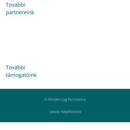
További
partnereink
További
támogatóink
© Minden jog fenntartva
Vasvár Népfőiskola