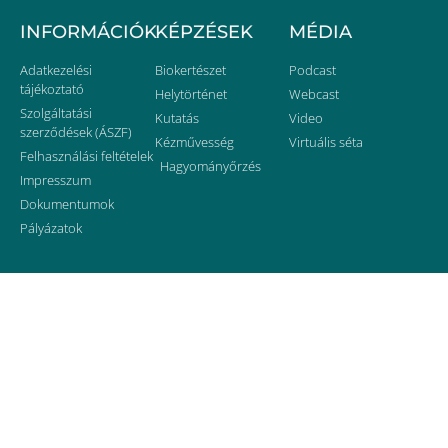
INFORMÁCIÓK
KÉPZÉSEK
MÉDIA
Adatkezelési
Biokertészet
Podcast
tájékoztató
Helytörténet
Webcast
Szolgáltatási
Kutatás
Video
szerződések (ÁSZF)
Kézművesség
Virtuális séta
Felhasználási feltételek
Hagyományőrzés
Impresszum
Dokumentumok
Pályázatok