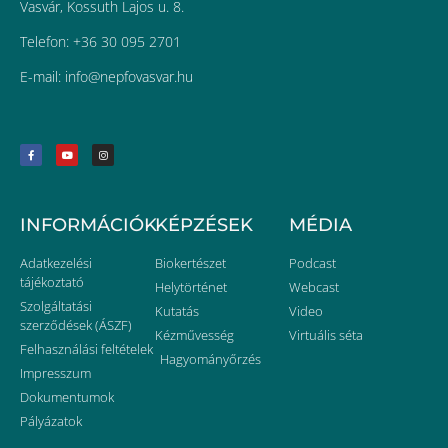
Vasvár, Kossuth Lajos u. 8.
Telefon: +36 30 095 2701
E-mail:
uh.ravsavofpen@ofni
INFORMÁCIÓK
KÉPZÉSEK
MÉDIA
Adatkezelési
Biokertészet
Podcast
tájékoztató
Helytörténet
Webcast
Szolgáltatási
Kutatás
Video
szerződések (ÁSZF)
Kézművesség
Virtuális séta
Felhasználási feltételek
Hagyományőrzés
Impresszum
Dokumentumok
Pályázatok