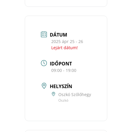
DÁTUM
2025 ápr 25 - 26
Lejárt dátum!
IDŐPONT
09:00 - 19:00
HELYSZÍN
Oszkó Szőlőhegy
Oszkó