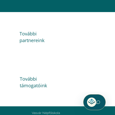
További
partnereink
További
támogatóink
Vasvár Népfőiskola