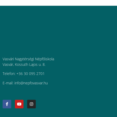
Vasvári Nagytérségi Népfőiskola
Vasvár, Kossuth Lajos u. 8.
Telefon: +36 30 095 2701
E-mail:
uh.ravsavofpen@ofni