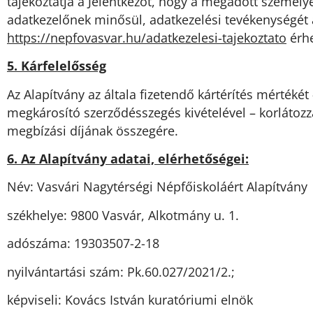
tájékoztatja a Jelentkezőt, hogy a megadott személye
adatkezelőnek minősül, adatkezelési tevékenységét a
https://nepfovasvar.hu/adatkezelesi-tajekoztato
érhe
5. Kárfelelősség
Az Alapítvány az általa fizetendő kártérítés mértéké
megkárosító szerződésszegés kivételével – korlátoz
megbízási díjának összegére.
6. Az Alapítvány adatai, elérhetőségei:
Név: Vasvári Nagytérségi Népfőiskoláért Alapítvány
székhelye: 9800 Vasvár, Alkotmány u. 1.
adószáma: 19303507-2-18
nyilvántartási szám: Pk.60.027/2021/2.;
képviseli: Kovács István kuratóriumi elnök