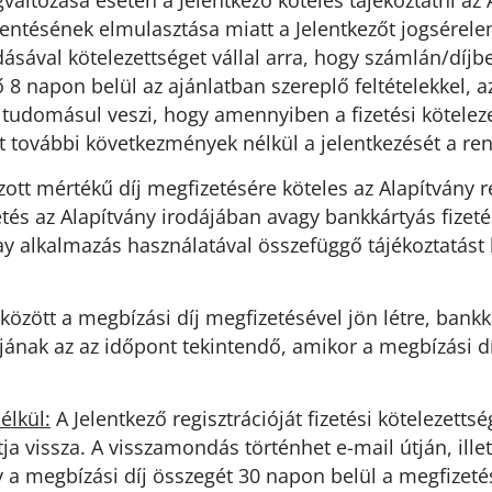
változása esetén a Jelentkező köteles tájékoztatni az A
ntésének elmulasztása miatt a Jelentkezőt jogsérelem 
dásával kötelezettséget vállal arra, hogy számlán/díj
8 napon belül az ajánlatban szereplő feltételekkel, az 
ő tudomásul veszi, hogy amennyiben a fizetési kötele
t további következmények nélkül a jelentkezését a ren
tt mértékű díj megfizetésére köteles az Alapítvány rés
etés az Alapítvány irodájában avagy bankkártyás fizet
Pay alkalmazás használatával összefüggő tájékoztatá
özött a megbízási díj megfizetésével jön létre, bankká
jának az az időpont tekintendő, amikor a megbízási dí
élkül:
A Jelentkező regisztrációját fizetési kötelezett
vissza. A visszamondás történhet e-mail útján, illet
y a megbízási díj összegét 30 napon belül a megfize