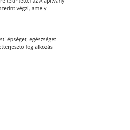
e tekintettel az Alapítvány
zerint végzi, amely
esti épséget, egészséget
terjesztő foglalkozás