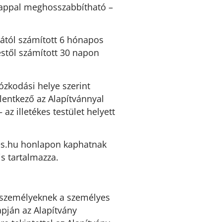
 nappal meghosszabbítható –
jától számított 6 hónapos
éstől számított 30 napon
ózkodási helye szerint
elentkező az Alapítvánnyal
az illetékes testület helyett
etes.hu honlapon kaphatnak
is tartalmazza.
s személyeknek a személyes
apján az Alapítvány