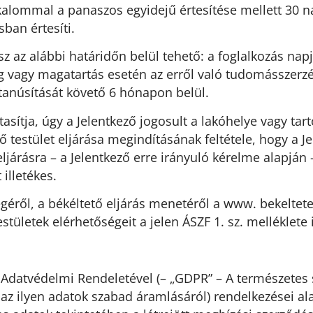
lkalommal a panaszos egyidejű értesítése mellett 30
ban értesíti.
z az alábbi határidőn belül tehető: a foglalkozás nap
ég vagy magatartás esetén az erről való tudomásszerz
tanúsítását követő 6 hónapon belül.
sítja, úgy a Jelentkező jogosult a lakóhelye vagy tart
ető testület eljárása megindításának feltétele, hogy a J
járásra – a Jelentkező erre irányuló kérelme alapján – 
illetékes.
őségéről, a békéltető eljárás menetéről a www. bekelt
stületek elérhetőségeit a jelen ÁSZF 1. sz. melléklete 
 Adatvédelmi Rendeletével (– „GDPR” – A természete
az ilyen adatok szabad áramlásáról) rendelkezései al