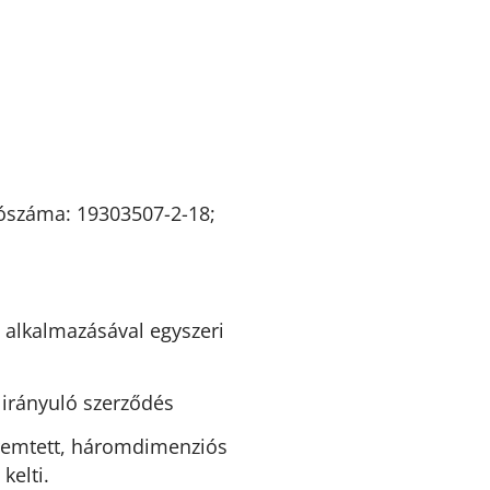
dószáma: 19303507-2-18;
 alkalmazásával egyszeri
 irányuló szerződés
eremtett, háromdimenziós
kelti.