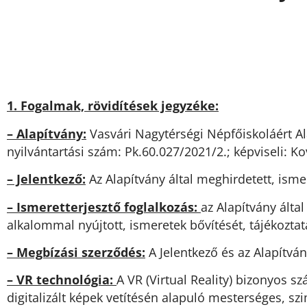
1. Fogalmak, rövidítések jegyzéke:
– Alapítvány:
Vasvári Nagytérségi Népfőiskoláért Al
nyilvántartási szám: Pk.60.027/2021/2.; képviseli: Ko
– Jelentkező:
Az Alapítvány által meghirdetett, isme
– Ismeretterjesztő foglalkozás:
az Alapítvány álta
alkalommal nyújtott, ismeretek bővítését, tájékoztatá
– Megbízási szerződés:
A Jelentkező és az Alapítvá
– VR technológia:
A VR (Virtual Reality) bizonyos
digitalizált képek vetítésén alapuló mesterséges, szi