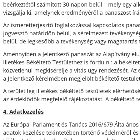
beérkeztétől számított 30 napon belül – mely egy a
vizsgálja ki, amelynek eredményéről a panaszost írás
Az ismeretterjesztő foglalkozással kapcsolatos panas
jogvesztő határidőn belül, a sérelmezett tevékenys
belül, de legkésőbb a tevékenység vagy magatartás 
Amennyiben a Jelentkező panaszát az Alapítvány eluta
illetékes Békéltető Testülethez is fordulni: a békélt
közvetlenül megkísérelje a vitás ügy rendezését. Az el
a Jelentkező kérelmében megjelölt békéltető testület 
A területileg illetékes békéltető testületek elérhet
az érdeklődők megfelelő tájékoztatást. A békéltető te
4. Adatkezelés
Az Európai Parlament és Tanács 2016/679 Általános
adatok kezelése tekintetében történő védelméről és 