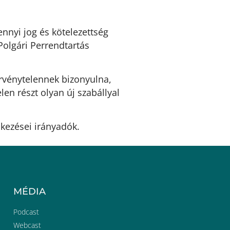
nnyi jog és kötelezettség
Polgári Perrendtartás
rvénytelennek bizonyulna,
en részt olyan új szabállyal
lkezései irányadók.
MÉDIA
Podcast
Webcast