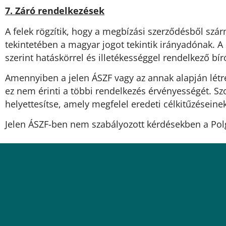
7. Záró rendelkezések
A felek rögzítik, hogy a megbízási szerződésből szá
tekintetében a magyar jogot tekintik irányadónak. A 
szerint hatáskörrel és illetékességgel rendelkező bíró
Amennyiben a jelen ÁSZF vagy az annak alapján létr
ez nem érinti a többi rendelkezés érvényességét. Szo
helyettesítse, amely megfelel eredeti célkitűzéseine
Jelen ÁSZF-ben nem szabályozott kérdésekben a Polg