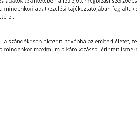
s adatok tekintetében a létrejött megbízási szerződésr
 mindenkori adatkezelési tájékoztatójában foglaltak s
tő el.
t – a szándékosan okozott, továbbá az emberi életet, t
za mindenkor maximum a károkozással érintett ismeret