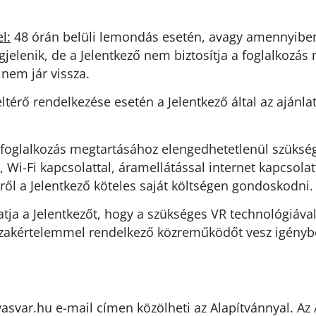
l:
48 órán belüli lemondás esetén, avagy amennyiben
gjelenik, de a Jelentkező nem biztosítja a foglalkozá
 nem jár vissza.
eltérő rendelkezése esetén a Jelentkező által az ajánl
foglalkozás megtartásához elengedhetetlenül szüksége
i-Fi kapcsolattal, áramellátással internet kapcsolat
kről a Jelentkező köteles saját költségen gondoskodni.
atja a Jelentkezőt, hogy a szükséges VR technológiáva
szakértelemmel rendelkező közreműködőt vesz igénybe
pen@ofni
e-mail címen közölheti az Alapítvánnyal. Az