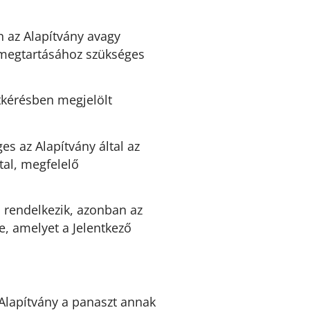
 az Alapítvány avagy
s megtartásához szükséges
atkérésben megjelölt
s az Alapítvány által az
tal, megfelelő
l rendelkezik, azonban az
, amelyet a Jelentkező
 Alapítvány a panaszt annak