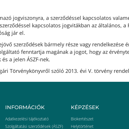
rmazó jogviszonyra, a szerződéssel kapcsolatos valame
szerződéssel kapcsolatos jogvitákban az általános, a 
ság jár el.
ejövő szerződések bármely része vagy rendelkezése é
lgáltató fenntartja magának a jogot, hogy az érvénytel
k és a jelen ÁSZF-nek.
ári Törvénykönyvről szóló 2013. évi V. törvény rende
INFORMÁCIÓK
KÉPZÉSEK
Adatkezelési tájékoztató
Biokertészet
Szolgáltatási szerződések (ÁSZF)
Helytörténet