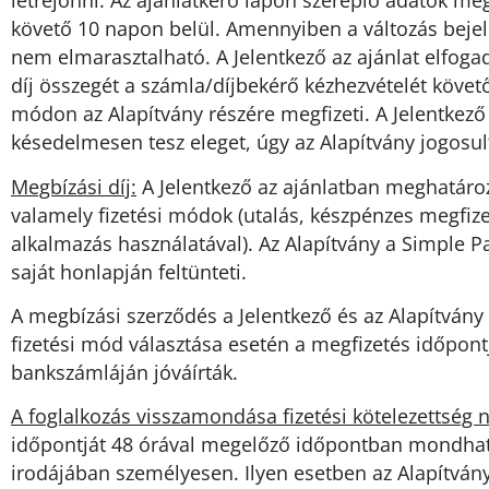
létrejönni. Az ajánlatkérő lapon szereplő adatok meg
követő 10 napon belül. Amennyiben a változás bejele
nem elmarasztalható. A Jelentkező az ajánlat elfoga
díj összegét a számla/díjbekérő kézhezvételét követő 
módon az Alapítvány részére megfizeti. A Jelentkez
késedelmesen tesz eleget, úgy az Alapítvány jogosul
Megbízási díj:
A Jelentkező az ajánlatban meghatározo
valamely fizetési módok (utalás, készpénzes megfiz
alkalmazás használatával). Az Alapítvány a Simple 
saját honlapján feltünteti.
A megbízási szerződés a Jelentkező és az Alapítvány k
fizetési mód választása esetén a megfizetés időpont
bankszámláján jóváírták.
A foglalkozás visszamondása fizetési kötelezettség n
időpontját 48 órával megelőző időpontban mondhatja 
irodájában személyesen. Ilyen esetben az Alapítván