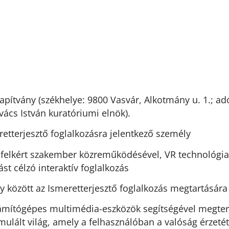
apítvány (székhelye: 9800 Vasvár, Alkotmány u. 1.; a
vács István kuratóriumi elnök).
retterjesztő foglalkozásra jelentkező személy
l felkért szakember közreműködésével, VR technológia
st célzó interaktív foglalkozás
ny között az Ismeretterjesztő foglalkozás megtartására
 számítógépes multimédia-eszközök segítségével megt
mulált világ, amely a felhasználóban a valóság érzetét 