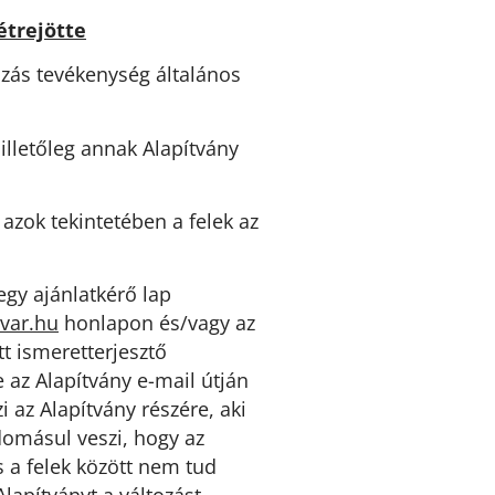
étrejötte
ozás tevékenység általános
illetőleg annak Alapítvány
zok tekintetében a felek az
egy ajánlatkérő lap
var.hu
honlapon és/vagy az
tt ismeretterjesztő
e az Alapítvány e-mail útján
i az Alapítvány részére, aki
udomásul veszi, hogy az
 a felek között nem tud