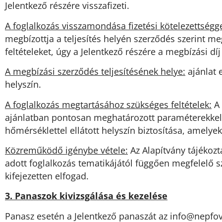
Jelentkező részére visszafizeti.
A foglalkozás visszamondása fizetési kötelezettségge
megbízottja a teljesítés helyén szerződés szerint me
feltételeket, úgy a Jelentkező részére a megbízási díj
A megbízási szerződés teljesítésének helye:
ajánlat 
helyszín.
A foglalkozás megtartásához szükséges feltételek:
A 
ajánlatban pontosan meghatározott paraméterekkel, W
hőmérséklettel ellátott helyszín biztosítása, amelye
Közreműködő igénybe vétele:
Az Alapítvány tájékozt
adott foglalkozás tematikájától függően megfelelő 
kifejezetten elfogad.
3. Panaszok kivizsgálása és kezelése
Panasz esetén a Jelentkező panaszát az
uh.ravsavof