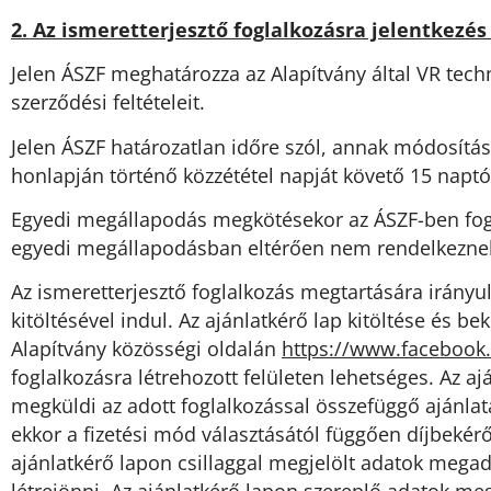
2. Az ismeretterjesztő foglalkozásra jelentkezés
Jelen ÁSZF meghatározza az Alapítvány által VR tech
szerződési feltételeit.
Jelen ÁSZF határozatlan időre szól, annak módosítás
honlapján történő közzététel napját követő 15 naptó
Egyedi megállapodás megkötésekor az ÁSZF-ben fogla
egyedi megállapodásban eltérően nem rendelkezne
Az ismeretterjesztő foglalkozás megtartására irány
kitöltésével indul. Az ajánlatkérő lap kitöltése és b
Alapítvány közösségi oldalán
https://www.facebook
foglalkozásra létrehozott felületen lehetséges. Az a
megküldi az adott foglalkozással összefüggő ajánlatát
ekkor a fizetési mód választásától függően díjbekérőt
ajánlatkérő lapon csillaggal megjelölt adatok mega