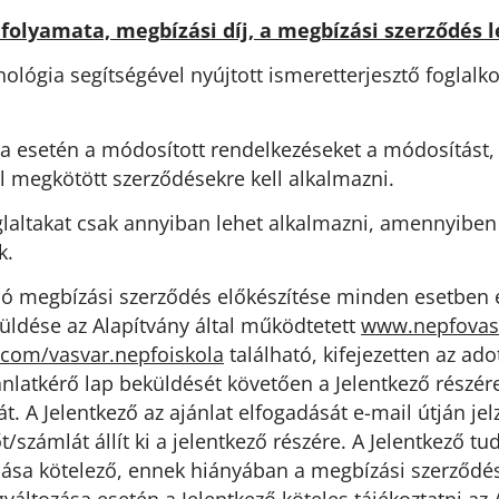
 folyamata, megbízási díj, a megbízási szerződés l
nológia segítségével nyújtott ismeretterjesztő foglalk
a esetén a módosított rendelkezéseket a módosítást, 
l megkötött szerződésekre kell alkalmazni.
ltakat csak annyiban lehet alkalmazni, amennyiben a
k.
uló megbízási szerződés előkészítése minden esetben 
eküldése az Alapítvány által működtetett
www.nepfovas
.com/vasvar.nepfoiskola
található, kifejezetten az ado
jánlatkérő lap beküldését követően a Jelentkező részér
. A Jelentkező az ajánlat elfogadását e-mail útján jelz
/számlát állít ki a jelentkező részére. A Jelentkező t
dása kötelező, ennek hiányában a megbízási szerződés