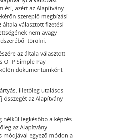
lapítványt a változást
éri, azért az Alapítvány
bekérőn szereplő megbízási
általa választott fizetési
zettségének nem avagy
dszeréből törölni.
zére az általa választott
és OTP Simple Pay
st külön dokumentumként
rtyás, illetőleg utalásos
j összegét az Alapítvány
ség nélkül legkésőbb a képzés
őleg az Alapítvány
tés módjával egyező módon a