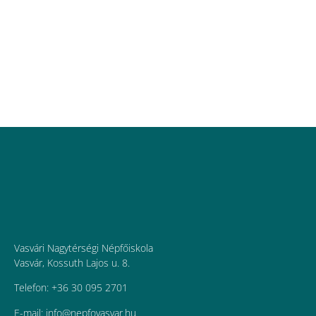
Vasvári Nagytérségi Népfőiskola
Vasvár, Kossuth Lajos u. 8.
Telefon: +36 30 095 2701
E-mail:
uh.ravsavofpen@ofni