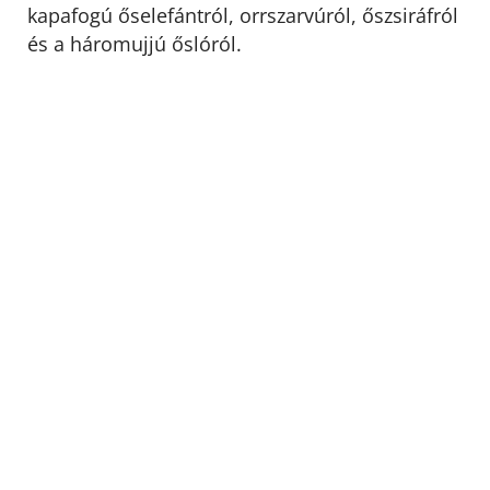
kapafogú őselefántról, orrszarvúról, őszsiráfról
és a háromujjú őslóról.