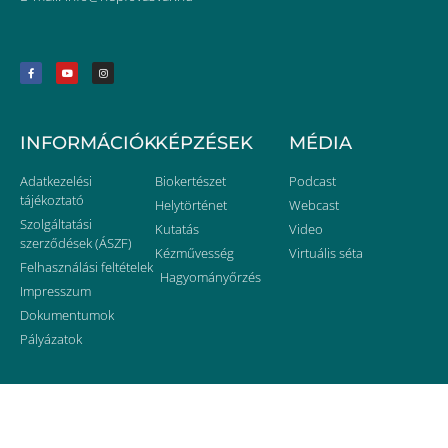
INFORMÁCIÓK
KÉPZÉSEK
MÉDIA
Adatkezelési
Biokertészet
Podcast
tájékoztató
Helytörténet
Webcast
Szolgáltatási
Kutatás
Video
szerződések (ÁSZF)
Kézművesség
Virtuális séta
Felhasználási feltételek
Hagyományőrzés
Impresszum
Dokumentumok
Pályázatok