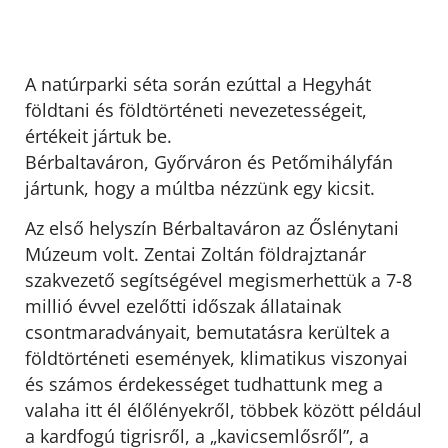
A natúrparki séta során ezúttal a Hegyhát
földtani és földtörténeti nevezetességeit,
értékeit jártuk be.
Bérbaltaváron, Győrváron és Petőmihályfán
jártunk, hogy a múltba nézzünk egy kicsit.
Az első helyszín Bérbaltaváron az Őslénytani
Múzeum volt. Zentai Zoltán földrajztanár
szakvezető segítségével megismerhettük a 7-8
millió évvel ezelőtti időszak állatainak
csontmaradványait, bemutatásra kerültek a
földtörténeti események, klimatikus viszonyai
és számos érdekességet tudhattunk meg a
valaha itt él élőlényekről, többek között például
a kardfogú tigrisről, a „kavicsemlősről”, a