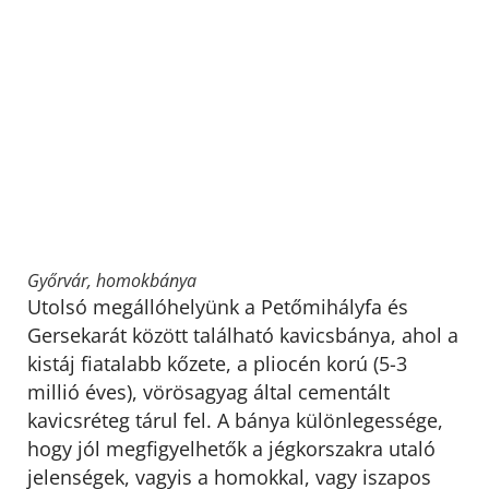
Győrvár, homokbánya
Utolsó megállóhelyünk a Petőmihályfa és
Gersekarát között található kavicsbánya, ahol a
kistáj fiatalabb kőzete, a pliocén korú (5-3
millió éves), vörösagyag által cementált
kavicsréteg tárul fel. A bánya különlegessége,
hogy jól megfigyelhetők a jégkorszakra utaló
jelenségek, vagyis a homokkal, vagy iszapos